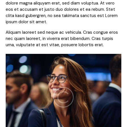
dolore magna aliquyam erat, sed diam voluptua. At vero
eos et accusam et justo duo dolores et ea rebum. Stet
clita kasd gubergren, no sea takimata sanctus est Lorem
ipsum dolor sit amet.
Aliquam laoreet sed neque ac vehicula. Cras congue eros
nec quam laoreet, in viverra erat bibendum. Cras turpis
urna, vulputate at est vitae, posuere lobortis erat.