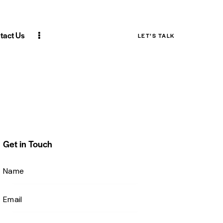
tact Us
LET’S TALK
Get in Touch