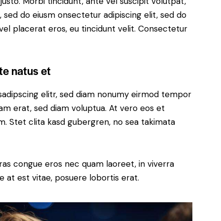
justo. Morbi tincidunt, ante vel suscipit volutpat,
, sed do eiusm onsectetur adipiscing elit, sed do
el placerat eros, eu tincidunt velit. Consectetur
te natus et
sadipscing elitr, sed diam nonumy eirmod tempor
yam erat, sed diam voluptua. At vero eos et
. Stet clita kasd gubergren, no sea takimata
ras congue eros nec quam laoreet, in viverra
 at est vitae, posuere lobortis erat.